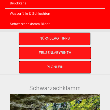
Brückkanal
Wasserfälle & Schluchten
Schwarzachklamm Bilder
NÜRNBERG TIPPS
FELSENLABYRINTH
PLÖNLEIN
Schwarzachklamm