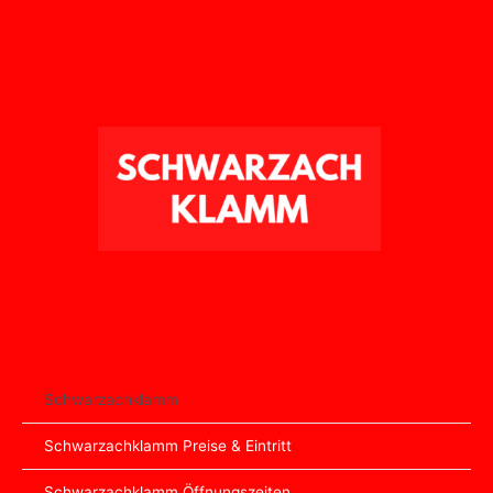
Zum
Inhalt
springen
Schwarzachklamm
Schwarzachklamm Preise & Eintritt
Schwarzachklamm Öffnungszeiten