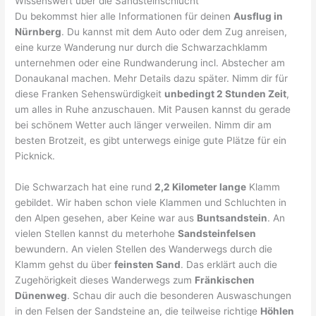
Wissenswert über die Sandsteinschlucht
Du bekommst hier alle Informationen für deinen
Ausflug in
Nürnberg
. Du kannst mit dem Auto oder dem Zug anreisen,
eine kurze Wanderung nur durch die Schwarzachklamm
unternehmen oder eine Rundwanderung incl. Abstecher am
Donaukanal machen. Mehr Details dazu später. Nimm dir für
diese Franken Sehenswürdigkeit
unbedingt 2 Stunden Zeit
,
um alles in Ruhe anzuschauen. Mit Pausen kannst du gerade
bei schönem Wetter auch länger verweilen. Nimm dir am
besten Brotzeit, es gibt unterwegs einige gute Plätze für ein
Picknick.
Die Schwarzach hat eine rund
2,2 Kilometer lange
Klamm
gebildet. Wir haben schon viele Klammen und Schluchten in
den Alpen gesehen, aber Keine war aus
Buntsandstein
. An
vielen Stellen kannst du meterhohe
Sandsteinfelsen
bewundern. An vielen Stellen des Wanderwegs durch die
Klamm gehst du über
feinsten Sand
. Das erklärt auch die
Zugehörigkeit dieses Wanderwegs zum
Fränkischen
Dünenweg
. Schau dir auch die besonderen Auswaschungen
in den Felsen der Sandsteine an, die teilweise richtige
Höhlen